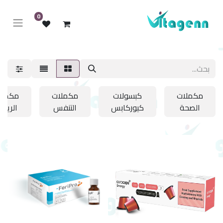
0
مكملات
كبسولات
مكملات
مكملا
الصحة
كيوركابس
التنفس
الرياض