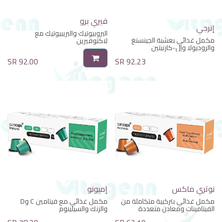
فيري برو
إنرجي
البروبيوتيك والبريبيوتيك مع
مكمل غذائي بعشبة الجينسنغ
لاكتوفيرين
والروديولا وإل-كارنيتين
بنكهة الليمون والتفاح والزبيب
SR
92.00
SR
92.23
الأسود
10 كبسولات متوافقة مع ماكينة
نسبريسو
نوتري ماكس
إميونو
مكمل غذائي بتركيبة متكاملة من
مكمل غذائي مع فيتامين C وD
الفيتامينات ومعادن متعددة
والزنك والسيلينوم
بنكهة البرتقال
بنكهة الليمون والنعناع